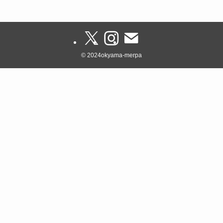
©
2024okyama-merpa