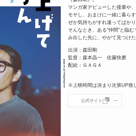
マンガ家デビューした後輩や、
モヤし、おまけに一緒に暮らす
ぜか気持ちがすれ違ってばかり
そんなとき、ある“仲間”と臨
み出した先に、やがて見つけた
出演：森田剛
監督：森本晶一 佐藤快磨
配給：ＧＡＧＡ
※上映時間は決まり次第UP致
公式サイト