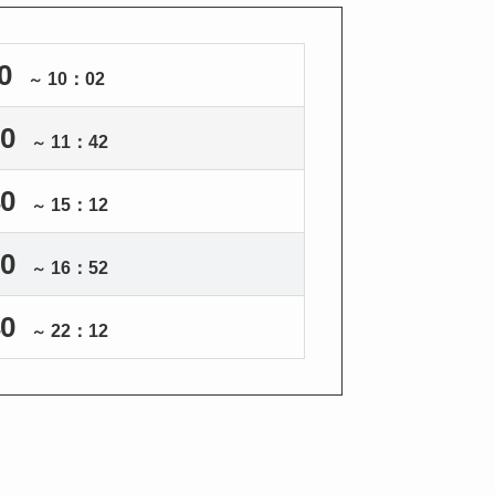
0
10：
02
～
0
11：42
～
0
15：12
～
0
16：52
～
0
22：12
～