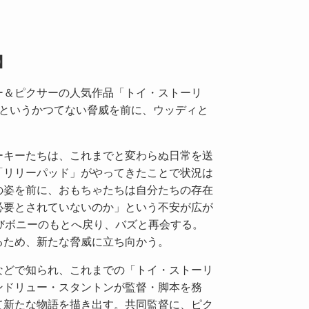
】
ー＆ピクサーの人気作品「トイ・ストーリ
ーというかつてない脅威を前に、ウッディと
ーキーたちは、これまでと変わらぬ日常を送
「リリーパッド」がやってきたことで状況は
の姿を前に、おもちゃたちは自分たちの存在
必要とされていないのか」という不安が広が
びボニーのもとへ戻り、バズと再会する。
るため、新たな脅威に立ち向かう。
などで知られ、これまでの「トイ・ストーリ
ンドリュー・スタントンが監督・脚本を務
て新たな物語を描き出す。共同監督に、ピク