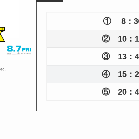
① 8：3
② 10：1
③ 13：4
ved.
④ 15：2
⑤ 20：4