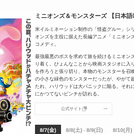
ミニオンズ＆モンスターズ 【日本語
米イルミネーション制作の「怪盗グルー」シ
オンズを主役に据えた長編アニメ「ミニオン
コメディ。
最強最悪のボスを求めて旅を続けるミニオン
り着く。ひょんなことから映画スタジオに入
を作ろうと張り切り、本物のモンスターを召
の小さな緑色のモンスターだったが、やがて
たれ、ハリウッドは大パニックに陥る。それ
にかつてないピンチが訪れる。
公式サイト
8/7(金)
8/8(土)
8/9(日)
8/10(月)
～