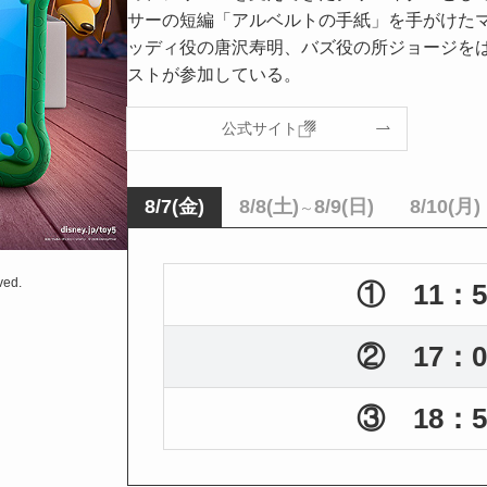
サーの短編「アルベルトの手紙」を手がけた
ッディ役の唐沢寿明、バズ役の所ジョージを
ストが参加している。
公式サイト
8/7(金)
8/8(土)
8/9(日)
8/10(月)
～
ved.
① 11：5
② 17：0
③ 18：5