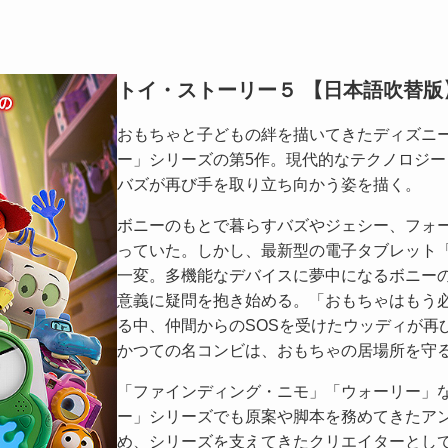
トイ・ストーリー５ 【日本語吹替版
おもちゃと子どもの絆を描いてきたディズニ
ー」シリーズの第5作。現代的なテクノロジ
バズが再び手を取り立ち向かう姿を描く。
ボニーのもとで暮らすバズやジェシー、フォ
っていた。しかし、最新型の電子タブレット
一変。多機能なデバイスに夢中になるボニー
意義に疑問を抱き始める。「おもちゃはもう
る中、仲間からのSOSを受けたウッディが再
かつての名コンビは、おもちゃの居場所を守
「ファインディング・ニモ」「ウォーリー」
ー」シリーズでも原案や脚本を務めてきたア
め、シリーズを支えてきたクリエイターとし