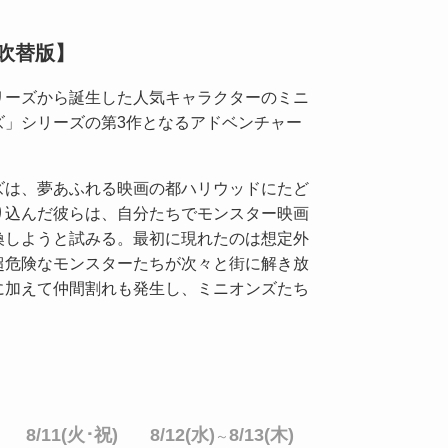
吹替版】
リーズから誕生した人気キャラクターのミニ
ズ」シリーズの第3作となるアドベンチャー
ズは、夢あふれる映画の都ハリウッドにたど
り込んだ彼らは、自分たちでモンスター映画
喚しようと試みる。最初に現れたのは想定外
超危険なモンスターたちが次々と街に解き放
に加えて仲間割れも発生し、ミニオンズたち
8/11(火･祝)
8/12(水)
8/13(木)
～